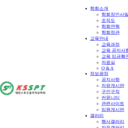
학회소개
학회장인사
조직도
학회연혁
학회정관
교육안내
교육과정
교육 공지사항
교육 입금확
자료실
Q & A
정보광장
공지사항
자유게시판
구인구직
커뮤니티
관련사이트
임원게시판
갤러리
행사갤러리
자유갤러리