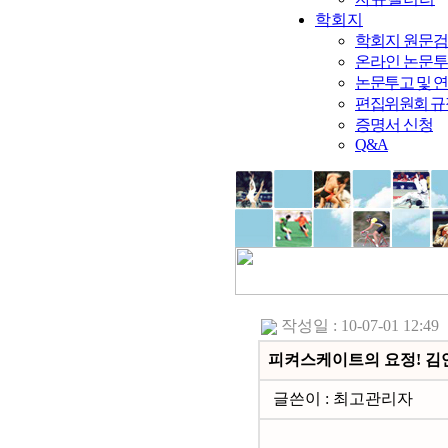
학회지
학회지 원문
온라인 논문
논문투고 및 
편집위원회 규
증명서 신청
Q&A
작성일 : 10-07-01 12:49
피켜스케이트의 요정! 김
글쓴이 :
최고관리자