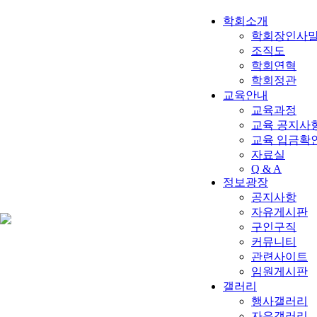
학회소개
학회장인사
조직도
학회연혁
학회정관
교육안내
교육과정
교육 공지사항
교육 입금확
자료실
Q & A
정보광장
공지사항
자유게시판
구인구직
커뮤니티
관련사이트
임원게시판
갤러리
행사갤러리
자유갤러리