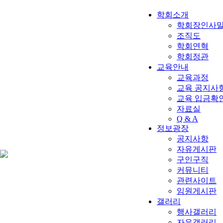
학회소개
학회장인사
조직도
학회연혁
학회정관
교육안내
교육과정
교육 공지사항
교육 입금확
자료실
Q & A
정보광장
공지사항
자유게시판
구인구직
커뮤니티
관련사이트
임원게시판
갤러리
행사갤러리
자유갤러리