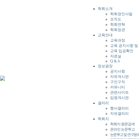
학회소개
학회장인사말
조직도
학회연혁
학회정관
교육안내
교육과정
교육 공지사항 및
교육 입금확인
자료실
Q & A
정보광장
공지사항
자유게시판
구인구직
커뮤니티
관련사이트
임원게시판
갤러리
행사갤러리
자유갤러리
학회지
학회지 원문검색
온라인 논문투고
논문투고 및 연구윤