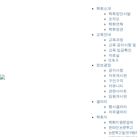
학회소개
학회장인사말
조직도
학회연혁
학회정관
교육안내
교육과정
교육 공지사항 및
교육 입금확인
자료실
Q & A
정보광장
공지사항
자유게시판
구인구직
커뮤니티
관련사이트
임원게시판
갤러리
행사갤러리
자유갤러리
학회지
학회지 원문검색
온라인 논문투고
논문투고 및 연구윤