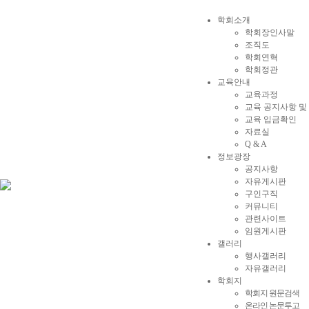
학회소개
학회장인사말
조직도
학회연혁
학회정관
교육안내
교육과정
교육 공지사항 및
교육 입금확인
자료실
Q & A
정보광장
공지사항
자유게시판
구인구직
커뮤니티
관련사이트
임원게시판
갤러리
행사갤러리
자유갤러리
학회지
학회지 원문검색
온라인 논문투고