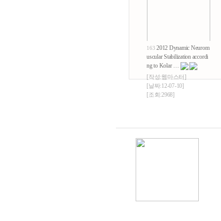
2012 Dynamic Neurom
163
uscular Stabilization accordi
ng to Kolar …
[작성:
웹마스터
]
[날짜:12-07-10]
[조회:2968]