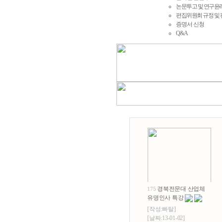
논문투고 및 연구윤
편집위원회 규정 및
증명서 신청
Q&A
경북전문대 산업체
175
유명인사 특강
[작성:
빠탈
]
[날짜:13-01-02]