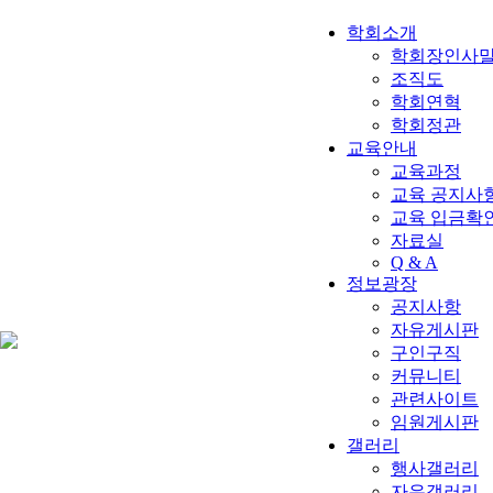
학회소개
학회장인사
조직도
학회연혁
학회정관
교육안내
교육과정
교육 공지사항
교육 입금확
자료실
Q & A
정보광장
공지사항
자유게시판
구인구직
커뮤니티
관련사이트
임원게시판
갤러리
행사갤러리
자유갤러리