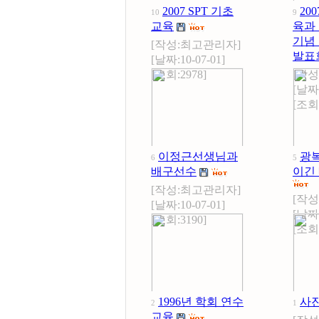
2007 SPT 기초
20
10
9
교육
육과 
기념
[작성:
최고관리자
]
발표
[날짜:10-07-01]
[조회:2978]
[작성
[날짜:
[조회:
이정근선생님과
광
6
5
배구선수
이긴
[작성:
최고관리자
]
[작성
[날짜:10-07-01]
[날짜:
[조회:3190]
[조회:
1996년 학회 연수
사
2
1
교육