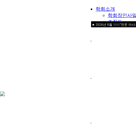
학회소개
학회장인사
조직도
■
2026년 8월 \\\\\\\"전문 마
학회연혁
학회정관
교육안내
교육과정
교육 공지사항
교육 입금확
자료실
Q & A
정보광장
공지사항
자유게시판
구인구직
커뮤니티
관련사이트
임원게시판
갤러리
행사갤러리
자유갤러리